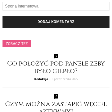
ZOBACZ TEŻ
0
Co położyć pod panele żeby
było ciepło?
Redakcja
-
3 października 2025
0
Czym można zastąpić węgiel
aktywny?