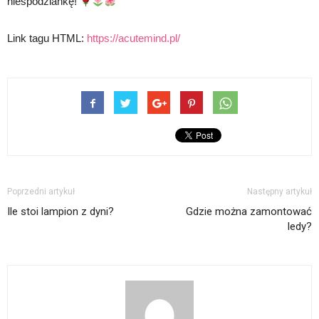
niespodziankę!
Link tagu HTML:
https://acutemind.pl/
Poprzedni artykuł
Następny artykuł
Ile stoi lampion z dyni?
Gdzie można zamontować
ledy?