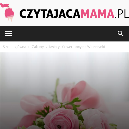
Walentynki?
Przez
Redakcja
-
1 czerwca 2025
246
0
CzytajacaMama.pl
Strona główna
Zakupy
Kwiaty i flower boxy na Walentynki