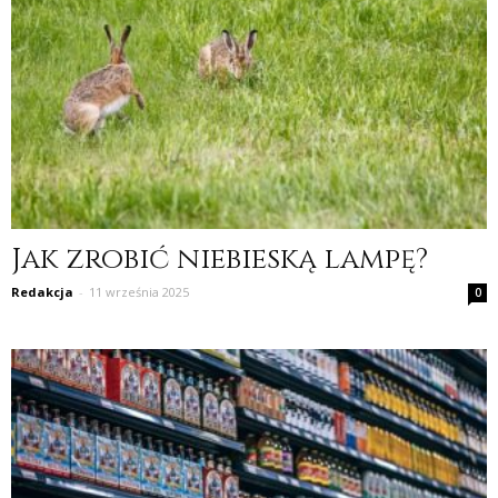
Jak zrobić niebieską lampę?
Redakcja
-
11 września 2025
0