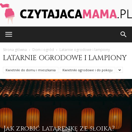
CzytajacaMama.pl
Strona główna
Dom i ogród
Latarnie ogrodowe i lampiony
LATARNIE OGRODOWE I LAMPIONY
Kwietniki do domu i mieszkania
Kwietniki ogrodowe i do pokoju
Jak zrobić latarenkę ze słoika?