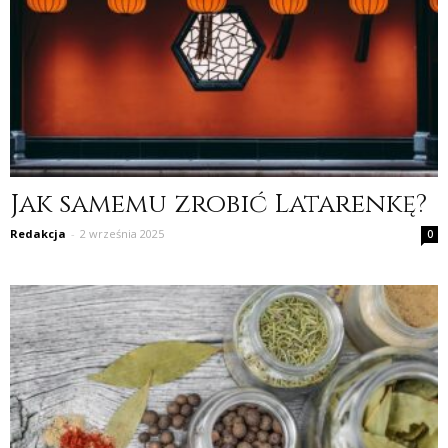
Jak samemu zrobić Latarenkę?
Redakcja
-
2 września 2025
0