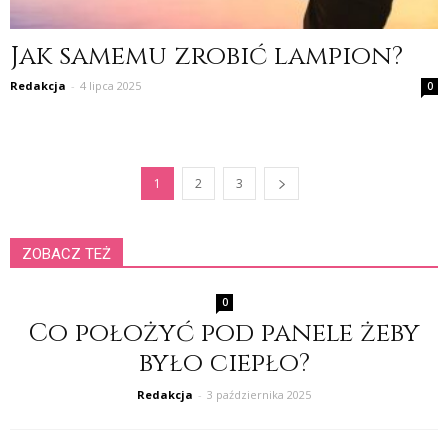
Jak samemu zrobić lampion?
Redakcja
-
4 lipca 2025
0
1
2
3
ZOBACZ TEŻ
0
Co położyć pod panele żeby
było ciepło?
Redakcja
-
3 października 2025