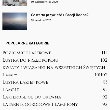
30 października 2020
Co warto przywieźć z Grecji Rodos?
28 grudnia 2023
POPULARNE KATEGORIE
Poziomice laserowe
115
Lustra do przedpokoju
102
Kwiaty i wiązanki na Wszystkich Świętych
Lampy
101
102
Lustra łazienkowe
95
Lamele
95
Lakierobejce do drewna
92
Latarnie ogrodowe i lampiony
92