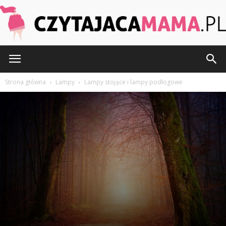
CzytajacaMama.pl
Strona główna
Lampy
Lampy stojące i lampy podłogowe