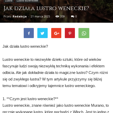
Lustra
Lustra łazienkowe
Jak działa lustro weneckie?
Przez
Redakcja
-
21 marca 2025
359
0
Jak działa lustro weneckie?
Lustro weneckie to niezwykłe dzieło sztuki, które od wieków
fascynuje ludzi swoją niezwykłą techniką wykonania i efektem
odbicia. Ale jak dokładnie działa to magiczne lustro? Czym różni
się od zwykłego lustra? W tym artykule przyjrzymy się bliżej
temu tematowi i odkryjemy tajemnice lustro weneckiego.
1. **Czym jest lustro weneckie?**
Lustro weneckie, znane również jako lustro weneckie Murano, to
ręcznie wykonane lustro, które pochodzi z Włoch. Jest to jedno z