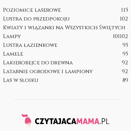
Poziomice laserowe
115
Lustra do przedpokoju
102
Kwiaty i wiązanki na Wszystkich Świętych
Lampy
101
102
Lustra łazienkowe
95
Lamele
95
Lakierobejce do drewna
92
Latarnie ogrodowe i lampiony
92
Las w słoiku
89