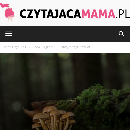
Jak dobrać listwy przysufitowe?
Przez
Redakcja
-
24 czerwca 2024
475
0
CzytajacaMama.pl
Strona główna
Dom i ogród
Listwy przysufitowe