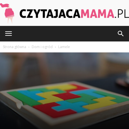
CzytajacaMama.pl
Strona główna
Dom i ogród
Lamele