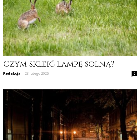
Czym skleić lampę solną?
Redakcja
-
28 lutego 2025
0