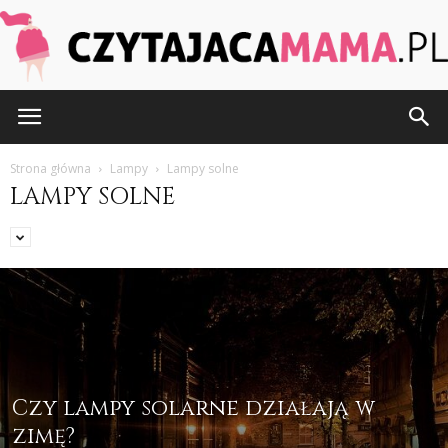
CzytajacaMama.pl
Strona główna
Lampy
Lampy solne
LAMPY SOLNE
Czy lampy solarne działają w
zimę?