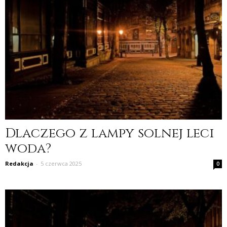
Dlaczego z lampy solnej leci
woda?
Redakcja
-
5 czerwca 2025
0