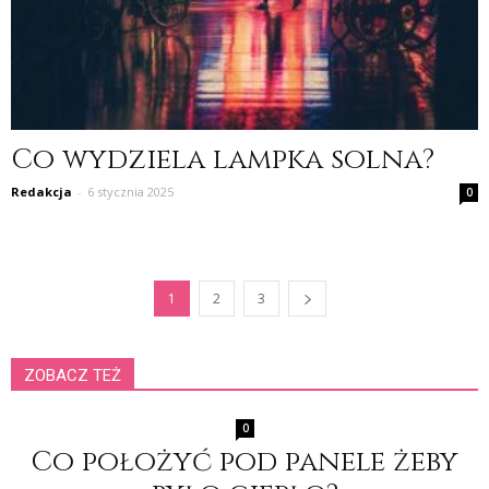
Co wydziela lampka solna?
Redakcja
-
6 stycznia 2025
0
1
2
3
ZOBACZ TEŻ
0
Co położyć pod panele żeby