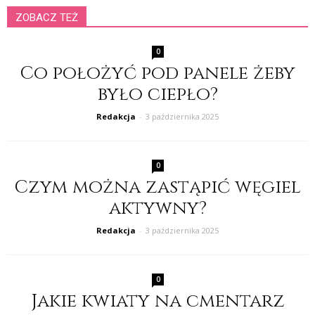
ZOBACZ TEŻ
0
Co położyć pod panele żeby
było ciepło?
Redakcja
-
3 października 2025
0
Czym można zastąpić węgiel
aktywny?
Redakcja
-
3 października 2025
0
Jakie kwiaty na cmentarz