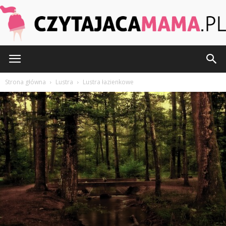
kątem?
Przez
Redakcja
-
3 sierpnia 2024
472
0
CzytajacaMama.pl
Strona główna
Lustra
Lustra łazienkowe