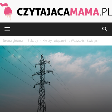
CzytajacaMama.pl
Strona główna
Zakupy
Kwiaty i wiązanki na Wszystkich Świętych