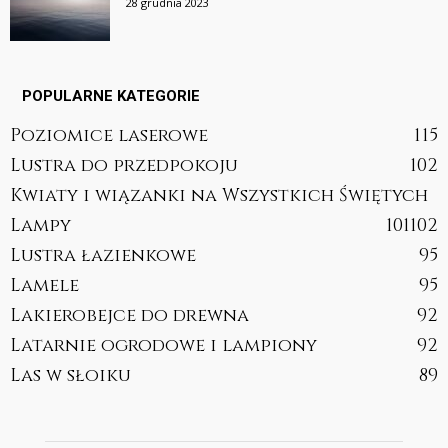
28 grudnia 2023
POPULARNE KATEGORIE
Poziomice laserowe
115
Lustra do przedpokoju
102
Kwiaty i wiązanki na Wszystkich Świętych
Lampy
101
102
Lustra łazienkowe
95
Lamele
95
Lakierobejce do drewna
92
Latarnie ogrodowe i lampiony
92
Las w słoiku
89