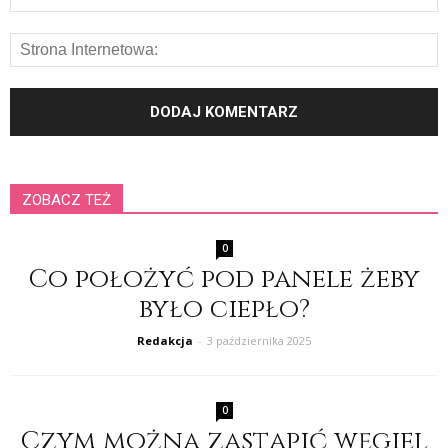
ZOBACZ TEŻ
0
Co położyć pod panele żeby
było ciepło?
Redakcja
-
3 października 2025
0
Czym można zastąpić węgiel