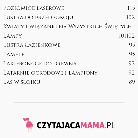
Poziomice laserowe
115
Lustra do przedpokoju
102
Kwiaty i wiązanki na Wszystkich Świętych
Lampy
101
102
Lustra łazienkowe
95
Lamele
95
Lakierobejce do drewna
92
Latarnie ogrodowe i lampiony
92
Las w słoiku
89